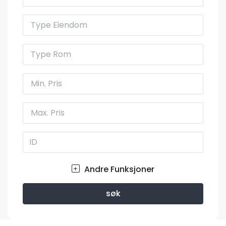
Type Eiendom
Type Rom
Min. Pris
Max. Pris
Andre Funksjoner
søk