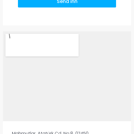
Send inn
Mahmutlar, Atatürk Cd. No:8, 07450