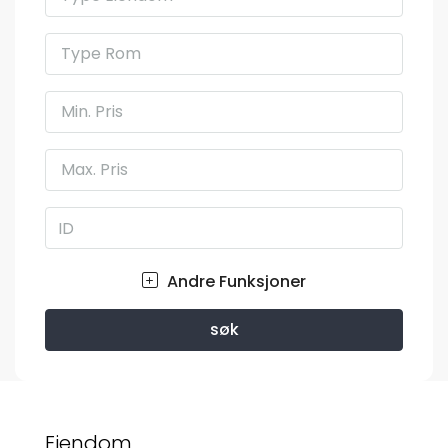
Type Rom
Min. Pris
Max. Pris
Andre Funksjoner
søk
Eiendom